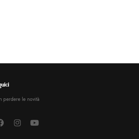
uici
 perdere le novità