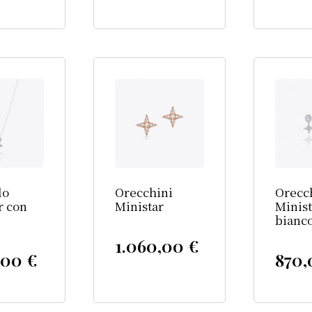
lo
Orecchini
Orecc
r con
Ministar
Minist
bianc
1.060,00
€
,00
€
870