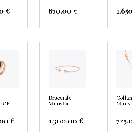
00
€
870,00
€
1.65
Bracciale
Colla
r OR
Ministar
Minist
,00
€
1.300,00
€
725,