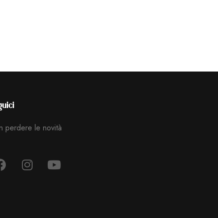
uici
 perdere le novità