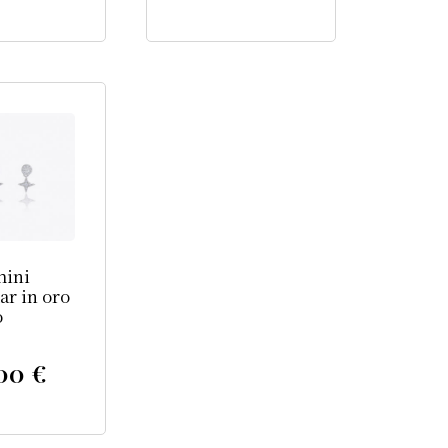
hini
ar in oro
o
,00
€