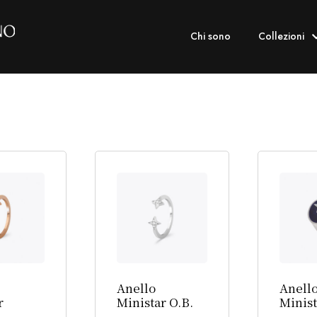
Chi sono
Collezioni
Anello
Anell
r
Ministar O.B.
Minis