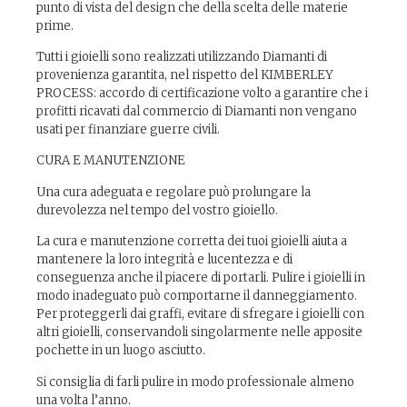
punto di vista del design che della scelta delle materie
prime.
Tutti i gioielli sono realizzati utilizzando Diamanti di
provenienza garantita, nel rispetto del KIMBERLEY
PROCESS: accordo di certificazione volto a garantire che i
profitti ricavati dal commercio di Diamanti non vengano
usati per finanziare guerre civili.
CURA E MANUTENZIONE
Una cura adeguata e regolare può prolungare la
durevolezza nel tempo del vostro gioiello.
La cura e manutenzione corretta dei tuoi gioielli aiuta a
mantenere la loro integrità e lucentezza e di
conseguenza anche il piacere di portarli. Pulire i gioielli in
modo inadeguato può comportarne il danneggiamento.
Per proteggerli dai graffi, evitare di sfregare i gioielli con
altri gioielli, conservandoli singolarmente nelle apposite
pochette in un luogo asciutto.
Si consiglia di farli pulire in modo professionale almeno
una volta l’anno.