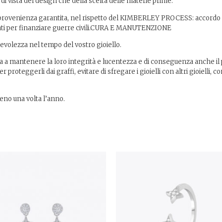
to di vista del design che della scelta delle materie prime.
 di provenienza garantita, nel rispetto del KIMBERLEY PROCESS: accordo di
sati per finanziare guerre civili.CURA E MANUTENZIONE
evolezza nel tempo del vostro gioiello.
a a mantenere la loro integrità e lucentezza e di conseguenza anche il pia
roteggerli dai graffi, evitare di sfregare i gioielli con altri gioielli
meno una volta l’anno.