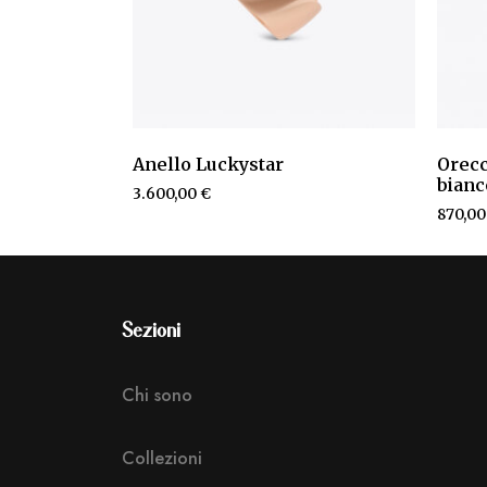
Anello Luckystar
Orecc
bianc
3.600,00
€
870,0
Sezioni
Chi sono
Collezioni