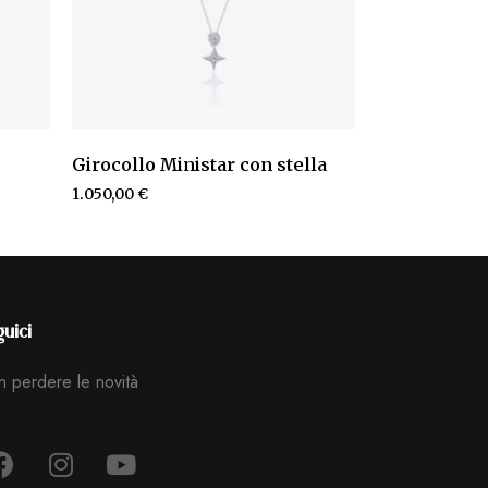
Girocollo Ministar con stella
1.050,00
€
uici
 perdere le novità