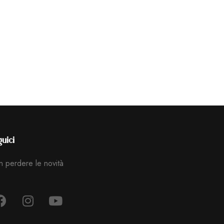
uici
 perdere le novità