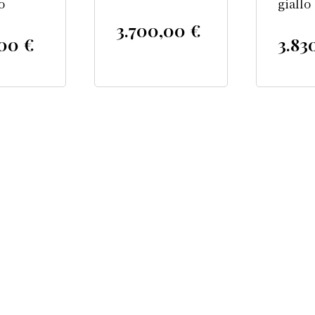
o
giallo
3.700,00
€
,00
€
3.83