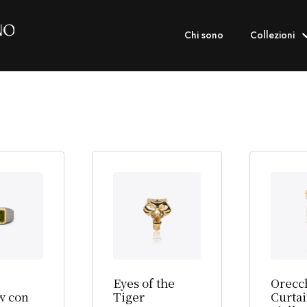
Chi sono
Collezioni
Eyes of the
Orecc
w con
Tiger
Curta