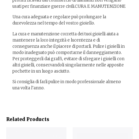
profitti ricavati dal commercio di diamanti non vengano
usati per finanziare guerre civili.CURA E MANUTENZIONE
Una cura adeguata e regolare può prolungare la
durevolezza nel tempo del vostro gioiello.
La cura e manutenzione corretta dei tuoi gioielli aiuta a
mantenere la loro integrità e lucentezza e di
conseguenza anche il piacere di portarli. Pulire i gioielli in
modo inadeguato può comportarne il danneggiamento.
Per proteggerli dai graffi, evitare di sfregare i gioielli con
altri gioielli, conservandoli singolarmente nelle apposite
pochette in un luogo asciutto.
Si consiglia di farli pulire in modo professionale almeno
una volta l’anno.
Related Products